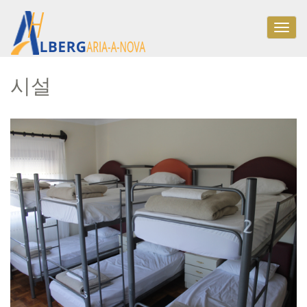
Togg
navig
시설